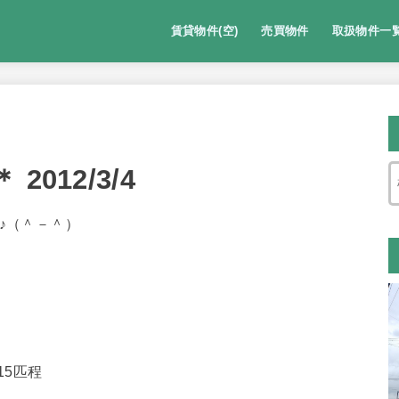
賃貸物件(空)
売買物件
取扱物件一
アパート/マンション/貸家
ペット可
駐車場
店舗
012/3/4
♪（＾－＾）
15匹程