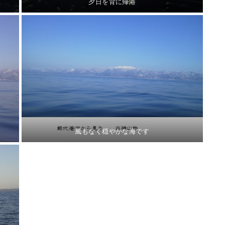
夕日を背に帰港
風もなく穏やかな海です