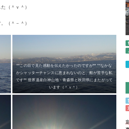
した（＾ｖ＾）
す。（＾－＾）
**この目で見た感動を伝えたかったのですが** **なかな
かシャッターチャンスに恵まれないのと、船が苦手な私
です** 世界遺産白神山地・青森県と秋田県にまたがって
います（＾ｖ＾）