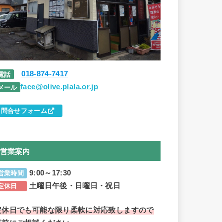
018-874-7417
電話
face@olive.plala.or.jp
メール
問合せフォーム
営業案内
9:00～17:30
営業時間
土曜日午後・日曜日・祝日
定休日
定休日でも可能な限り柔軟に対応致しますので