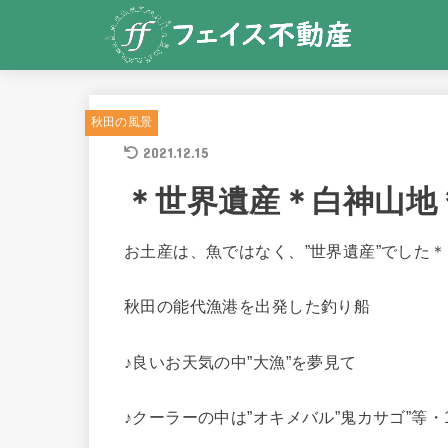
秋田の風景
2021.12.15
＊世界遺産＊白神山地＊ 2
お土産は、魚ではなく、”世界遺産”でした＊
秋田の能代漁港を出発した釣り船
♪良いお天気の中”大漁”を夢見て
♪クーラーの中は”オキメバル”鬼カサゴ”等・