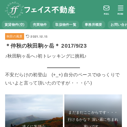
MAIL
MENU
賃貸物件(空)
売買物件
取扱物件一覧
事務所概要
お問い合
2021.12.15
秋田の風景
＊仲秋の秋田駒ヶ岳＊ 2017/9/23
♪秋田駒ヶ岳へ♪初トレッキングに挑戦♪
不安だらけの初登山 (+_+) 自分のペースでゆっくりで
いいよと言って頂いたのですが・・・(-“-)
まだまだここからです・・・
行けるかな？ 深い霧に包まれ
遠くに乳頭山
寒いです。