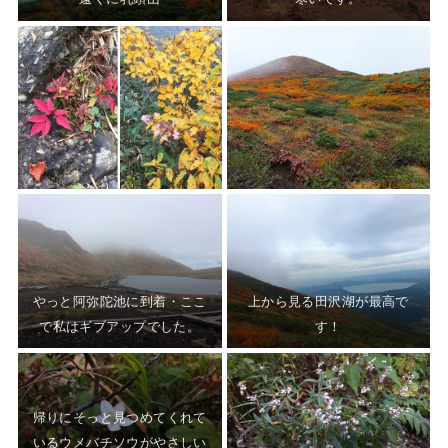
やっと阿弥陀池に到着・ここ
上から見る田沢湖が最高で
で私はギブアップでした。
す！
帰りにそっと見つめてくれて
いるウメバチソウがやさしい